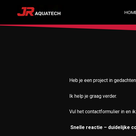
Spring
naar
HOM
de
inhoud
Heb je een project in gedacht
Ik help je graag verder.
Vul het contactformulier in en i
Snelle reactie – duidelijke 